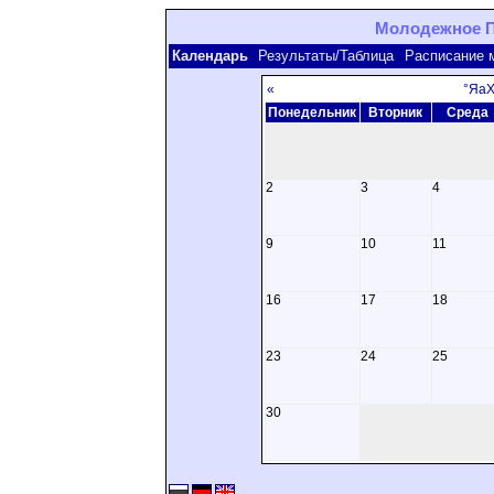
Молодежное Пе
Календарь
Результаты/Таблица
Расписание 
«
°Яа
Понедельник
Вторник
Среда
2
3
4
9
10
11
16
17
18
23
24
25
30