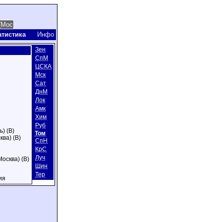
атистика
Инфо
Зен
СпМ
ЦСКА
Мск
Сат
ДнМ
Лок
Амк
Хим
Руб
) (В)
Том
ква) (В)
СпН
КрС
Луч
Москва) (В)
Шин
Тер
ия