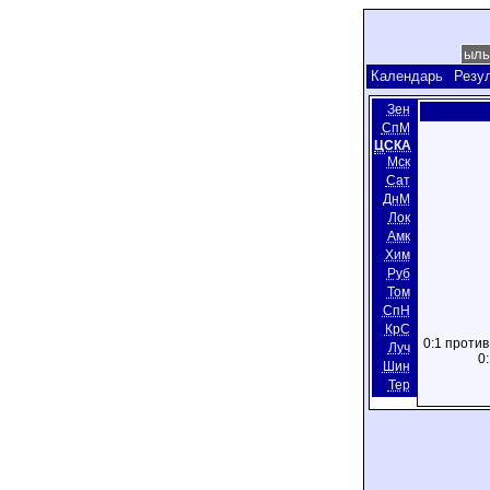
Календарь
Резу
Зен
СпМ
ЦСКА
Мск
Сат
ДнМ
Лок
Амк
Хим
Руб
Том
СпН
КрС
0:1 против
Луч
0
Шин
Тер