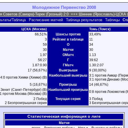
Молодежное Первенство 2008
льтаты/Таблица
Расписание матчей
Таблица результатов
Таблицы
Ст
ЦСКА (Москва)
Томь (Томск)
66,51%
Шансы против
33,49%
3
Рейтинг в таблице
11
59
О
34
30
Матчи
30
1.97
ОМатч
1.13
56:27
Г
39:62
1.87:0.90
ГМатч
1.30:2.07
17 (56,67%)
Выигрыши
9 (30,00%)
Наибольший выигрыш
3:1 против Амкар (Пермь
4:0 против Химки (Химки) (В)
3:1 против Динамо (Мос
5 (16,67%)
Проигрыш
14 (46,67%)
 Зенит (Санкт-Петербург) (В)
Наибольший проигрыш
0:8 против Локомотив (
:1 против Москва (Москва) (В)
2 Побед
Текущая серия
3 Побед
2 Безпроигрышная серия
3 Безпроигрышная сер
Статистическая информация о лиге
Матчи