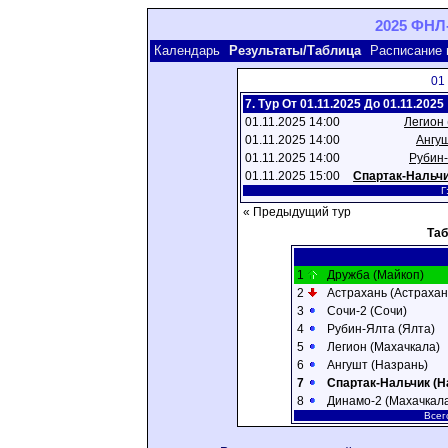
2025 ФНЛ-
Календарь
Результаты/Таблица
Расписание 
01
7. Тур От 01.11.2025 До 01.11.2025
01.11.2025 14:00
Легион
01.11.2025 14:00
Ангуш
01.11.2025 14:00
Рубин-
01.11.2025 15:00
Спартак-Нальчи
Г
« Предыдущий тур
Та
1
Дружба (Майкоп)
2
Астрахань (Астрахан
3
Сочи-2 (Сочи)
4
Рубин-Ялта (Ялта)
5
Легион (Махачкала)
6
Ангушт (Назрань)
7
Спартак-Нальчик (Н
8
Динамо-2 (Махачкал
Всег