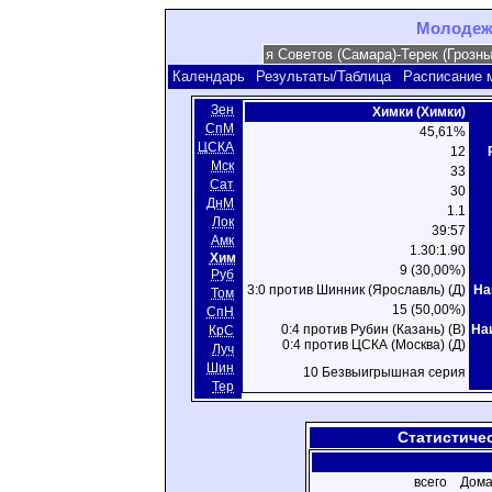
Молодежн
Календарь
Результаты/Таблица
Расписание 
Зен
Химки (Химки)
СпМ
45,61%
ЦСКА
12
Мск
33
Сат
30
ДнМ
1.1
Лок
39:57
Амк
1.30:1.90
Хим
9 (30,00%)
Руб
3:0 против Шинник (Ярославль) (Д)
На
Том
15 (50,00%)
СпН
0:4 против Рубин (Казань) (В)
На
КрС
0:4 против ЦСКА (Москва) (Д)
Луч
Шин
10 Безвыигрышная серия
Тер
Статистиче
всего
Дома