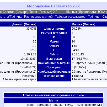
Молодежное Первенство 2008
льтаты/Таблица
Расписание матчей
Таблица результатов
Таблицы
Ст
Динамо (Москва)
Москва (Москва)
39,07%
Шансы против
60,93%
10
Рейтинг в таблице
4
36
О
56
30
Матчи
30
1.2
ОМатч
1.87
39:52
Г
64:43
1.30:1.73
ГМатч
2.13:1.43
10 (33,33%)
Выигрыши
17 (56,67%)
тив Шинник (Ярославль) (В)
Наибольший выигрыш
6:1 против Рубин (Казань)
14 (46,67%)
Проигрыш
8 (26,67%)
тив Шинник (Ярославль) (Д)
Наибольший проигрыш
0:3 против Локомотив (Мо
1 Поражений
Текущая серия
1 Побед
4 Безвыигрышная серия
1 Безпроигрышная серия
Статистическая информация о лиге
Матчи
всего
Домашние победы
Ничьи
Выездные победы