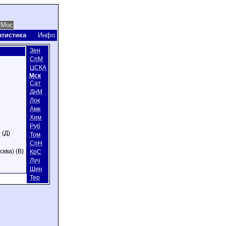
атистика
Инфо
Зен
СпМ
ЦСКА
Мск
Сат
ДнМ
Лок
Амк
Хим
Руб
 (Д)
Том
СпН
сква) (В)
КрС
Луч
Шин
Тер