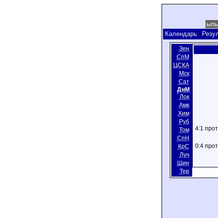
Календарь
Резу
Зен
СпМ
ЦСКА
Мск
Сат
ДнМ
Лок
Амк
Хим
Руб
4:1 про
Том
СпН
0:4 про
КрС
Луч
Шин
Тер