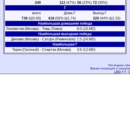
240
112
(47%)
56
(23%)
72
(30%)
Г
всего
Дома-Г
Выезд-Г
738
(Ш3.08)
418
(56% Ш1.74)
320
(44% Ш1.33)
Наибольшая домашняя победа
Локомотив (Москва) -
Томь (Томск)
8:0 (10.MD)
Наибольшая выездная победа
Динамо (Москва) -
Сатурн (Раменское)
1:5 (24.MD)
Наибольшая Г
Терек (Грозный) -
Спартак (Москва)
3:6 (12.MD)
Последнее обн
Время генерации и загрузки
LMO
4.0 -