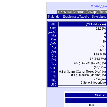
Молодежн
Kalender
Ergebnisse/Tabelle
Spielplдne
Зен
ЦСКА (Москва)
СпМ
52,65%
ЦСКА
3
Мск
59
Сат
30
ДнМ
1.97
Лок
56:27
Амк
1.87:0.90
Хим
17 (56,67%)
Руб
4:0 g. Химки (Химки) (A)
Том
5 (16,67%)
СпН
0:1 g. Зенит (Санкт-Петербург) (A)
КрС
0:1 g. Москва (Москва) (A)
Луч
2 Sieg(e)
Шин
2 Sp. o. Niederlage
Тер
Statist
ges.