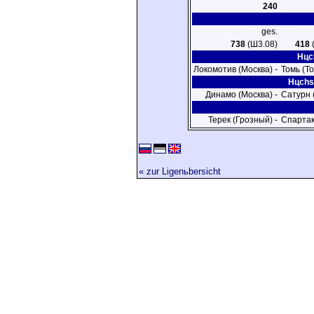
240
ges.
738
(Ш3.08)
418
Hцch
Локомотив (Москва) -
Томь (То
Hцchst
Динамо (Москва) -
Сатурн 
Терек (Грозный) -
Спартак
« zur Ligenьbersicht