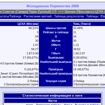
Молодежное Первенство 2008
льтаты/Таблица
Расписание матчей
Таблица результатов
Таблицы
Ст
ЦСКА (Москва)
Томь (Томск)
66,51%
Шансы против
33,49%
3
Рейтинг в таблице
11
59
О
34
30
Матчи
30
1.97
ОМатч
1.13
56:27
Г
39:62
1.87:0.90
ГМатч
1.30:2.07
17 (56,67%)
Выигрыши
9 (30,00%)
Наибольший выигрыш
3:1 против Амкар (Пермь
4:0 против Химки (Химки) (В)
3:1 против Динамо (Мос
5 (16,67%)
Проигрыш
14 (46,67%)
 Зенит (Санкт-Петербург) (В)
Наибольший проигрыш
0:8 против Локомотив (
:1 против Москва (Москва) (В)
2 Побед
Текущая серия
3 Побед
2 Безпроигрышная серия
3 Безпроигрышная сер
Статистическая информация о лиге
Матчи