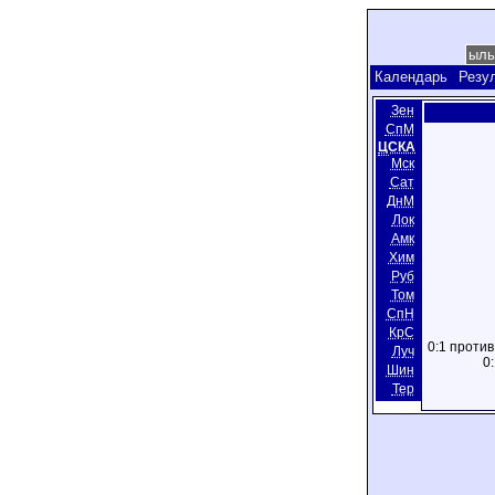
Календарь
Резу
Зен
СпМ
ЦСКА
Мск
Сат
ДнМ
Лок
Амк
Хим
Руб
Том
СпН
КрС
0:1 против
Луч
0
Шин
Тер