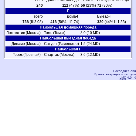
всего
Домашние победы
Ничьи
Выездные победы
240
112
(47%)
56
(23%)
72
(30%)
Г
всего
Дома-Г
Выезд-Г
738
(Ш3.08)
418
(56% Ш1.74)
320
(44% Ш1.33)
Наибольшая домашняя победа
Локомотив (Москва) -
Томь (Томск)
8:0 (10.MD)
Наибольшая выездная победа
Динамо (Москва) -
Сатурн (Раменское)
1:5 (24.MD)
Наибольшая Г
Терек (Грозный) -
Спартак (Москва)
3:6 (12.MD)
Последнее обн
Время генерации и загрузки
LMO
4.0 -