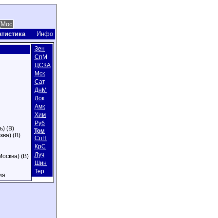
атистика
Инфо
Зен
СпМ
ЦСКА
Мск
Сат
ДнМ
Лок
Амк
Хим
Руб
) (В)
Том
ква) (В)
СпН
КрС
Луч
Москва) (В)
Шин
Тер
ия