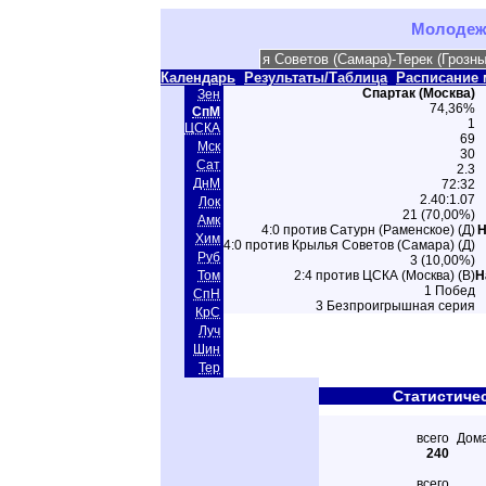
Молодежн
Календарь
Результаты/Таблица
Расписание 
Спартак (Москва)
Зен
74,36%
СпМ
1
ЦСКА
69
Мск
30
Сат
2.3
ДнМ
72:32
2.40:1.07
Лок
21 (70,00%)
Амк
4:0 против Сатурн (Раменское) (Д)
Н
Хим
4:0 против Крылья Советов (Самара) (Д)
Руб
3 (10,00%)
Том
2:4 против ЦСКА (Москва) (В)
Н
1 Побед
СпН
3 Безпроигрышная серия
КрС
Луч
Шин
Тер
Статистиче
всего
Дом
240
всего