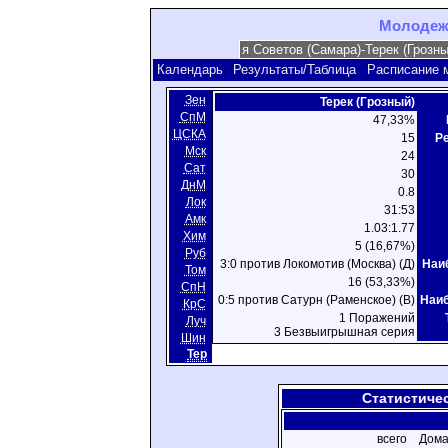
Молодежн
Календарь
Результаты/Таблица
Расписание 
Зен
Терек (Грозный)
СпМ
47,33%
ЦСКА
15
Ре
Мск
24
Сат
30
ДнМ
0.8
Лок
31:53
Амк
1.03:1.77
Хим
5 (16,67%)
Руб
3:0 против Локомотив (Москва) (Д)
Наи
Том
16 (53,33%)
СпН
0:5 против Сатурн (Раменское) (В)
Наи
КрС
1 Поражений
Луч
3 Безвыигрышная серия
Шин
Тер
Статистиче
всего
Дома