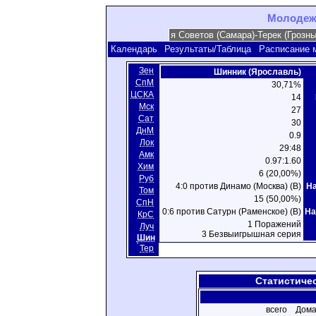
Молодежн
Календарь
Результаты/Таблица
Расписание 
Зен
Шинник (Ярославль)
СпМ
30,71%
ЦСКА
14
Мск
27
Сат
30
ДнМ
0.9
Лок
29:48
Амк
0.97:1.60
Хим
6 (20,00%)
Руб
4:0 против Динамо (Москва) (В)
Н
Том
15 (50,00%)
СпН
0:6 против Сатурн (Раменское) (В)
На
КрС
1 Поражений
Луч
3 Безвыигрышная серия
Шин
Тер
Статистиче
всего
Дома