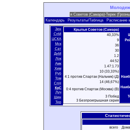
Молодежн
Календарь
Результаты/Таблица
Расписание 
Зен
Крылья Советов (Самара)
СпМ
40,33%
Ш
ЦСКА
9
Ре
Мск
36
Сат
30
ДнМ
1.2
Лок
44:52
Амк
1.47:1.73
Хим
10 (33,33%)
Руб
4:1 против Спартак (Нальчик) (Д)
Наиб
Том
14 (46,67%)
СпН
Наиб
КрС
0:4 против Спартак (Москва) (В)
Луч
3 Побед
Т
Шин
3 Безпроигрышная серия
Тер
Статистиче
всего
Дома