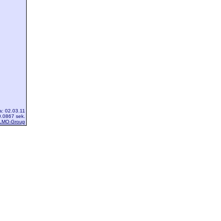
a: 02.03.11
.0867 sek.
LMO-Group