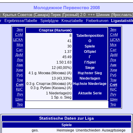
Молодежное Первенство 2008
r
Ergebnisse/Tabelle
Spielplдne
Kreuztabelle
Fieberkurven
Ligastatis
Зен
Зен
Спартак (Нальчик)
СпМ
СпМ
8
Tabellenposition
ЦСКА
ЦСКА
41
О
Мск
Мск
30
Spiele
Сат
Сат
1.37
О/Spiel
ДнМ
ДнМ
45:49
Г
Лок
Лок
1.50:1.63
Г/Spiel
Амк
Амк
12 (40,00%)
Siege
Хим
Хим
4:1 g. Москва (Москва) (A)
Hцchster Sieg
Руб
Руб
13 (43,33%)
Niederlagen
Том
Том
0:3 g. Спартак (Москва) (A)
Hцchste Niederlage
СпН
СпН
0:3 g. Рубин (Казань) (A)
КрС
КрС
1 Niederlage(n)
Aktuelle Serie
Луч
Луч
1 Sp. o. Sieg
Шин
Шин
Тер
Тер
Statistische Daten zur Liga
Spiele
ges.
Heimsiege
Unentschieden
Auswдrtssiege