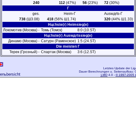
240
112
(47%)
56
(23%)
72
(30%)
Г
ges.
Heim-Г
Auswдrts-Г
738
(Ш3.08)
418
(56% Ш1.74)
320
(44% Ш1.33)
Hцchste(r) Heimsieg(e)
Локомотив (Москва) -
Томь (Томск)
8:0 (10.ST)
Hцchste(r) Auswдrtssieg(e)
Динамо (Москва) -
Сатурн (Раменское)
1:5 (24.ST)
Die meisten Г
Терек (Грозный) -
Спартак (Москва)
3:6 (12.ST)
Letztes Update der Lig
Dauer Berechnungen u. Seitenaufbau: 0
genьbersicht
LMO
4.0 -
© 1997-2005 