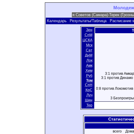
Молодежн
Календарь
Результаты/Таблица
Расписание 
Зен
Т
СпМ
ЦСКА
Мск
Сат
ДнМ
Лок
Амк
Хим
3:1 против Амкар
Руб
3:1 против Динамо 
Том
СпН
0:8 против Локомотив 
КрС
Луч
3 Безпроигр
Шин
Тер
Статистиче
всего
Дома