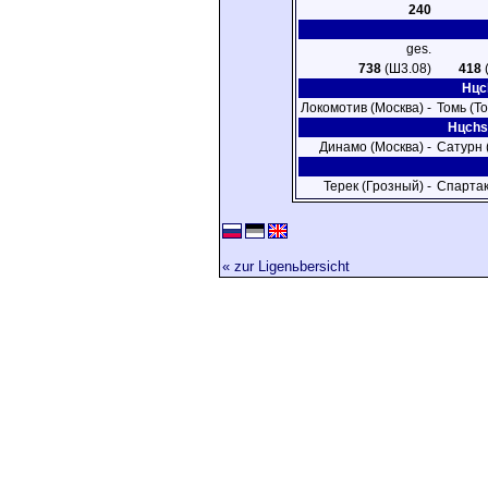
240
ges.
738
(Ш3.08)
418
Hцch
Локомотив (Москва) -
Томь (То
Hцchst
Динамо (Москва) -
Сатурн 
Терек (Грозный) -
Спартак
« zur Ligenьbersicht