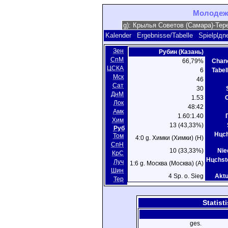
Молодежн
Kalender
Ergebnisse/Tabelle
Spielplдn
Зен
Рубин (Казань)
СпМ
66,79%
Chan
ЦСКА
6
Tabel
Мск
46
Сат
30
ДнМ
1.53
О
Лок
48:42
Амк
1.60:1.40
Г
Хим
13 (43,33%)
Руб
Hцch
Том
4:0 g. Химки (Химки) (H)
СпН
10 (33,33%)
Nie
КрС
Hцchst
Луч
1:6 g. Москва (Москва) (A)
Шин
4 Sp. o. Sieg
Aktu
Тер
Statist
ges.