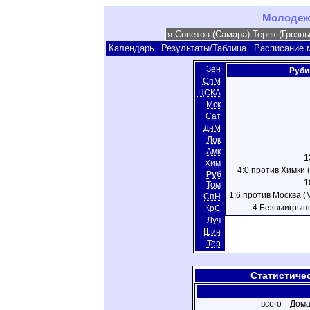
Молодежн
Календарь
Результаты/Таблица
Расписание 
Зен
Руби
СпМ
ЦСКА
Мск
Сат
ДнМ
Лок
Амк
1
Хим
4:0 против Химки (
Руб
1
Том
1:6 против Москва (М
СпН
4 Безвыигрыш
КрС
Луч
Шин
Тер
Статистиче
всего
Дома