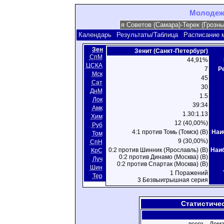
Молодежн
Календарь
Результаты/Таблица
Расписание 
Зен
Зенит (Санкт-Петербург)
СпМ
44,91%
ЦСКА
7
Р
Мск
45
Сат
30
ДнМ
1.5
Лок
39:34
Амк
1.30:1.13
Хим
12 (40,00%)
Руб
4:1 против Томь (Томск) (В)
Наи
Том
9 (30,00%)
СпН
0:2 против Шинник (Ярославль) (В)
Наи
КрС
0:2 против Динамо (Москва) (В)
Луч
0:2 против Спартак (Москва) (В)
Шин
1 Поражений
Тер
3 Безвыигрышная серия
Статистиче