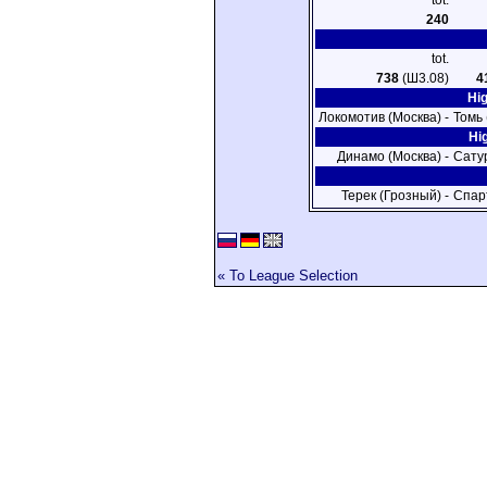
tot.
240
tot.
738
(Ш3.08)
4
Hi
Локомотив (Москва) -
Томь 
Hi
Динамо (Москва) -
Сату
Терек (Грозный) -
Спар
« To League Selection