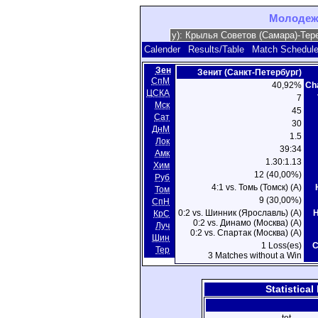
Молодежн
Calender
Results/Table
Match Schedul
Зен
Зенит (Санкт-Петербург)
СпМ
40,92%
Ch
ЦСКА
7
Мск
45
Сат
30
ДнМ
1.5
Лок
39:34
Амк
1.30:1.13
Хим
12 (40,00%)
Руб
4:1 vs. Томь (Томск) (A)
Том
9 (30,00%)
СпН
0:2 vs. Шинник (Ярославль) (A)
H
КрС
0:2 vs. Динамо (Москва) (A)
Луч
0:2 vs. Спартак (Москва) (A)
Шин
1 Loss(es)
C
Тер
3 Matches without a Win
Statistica