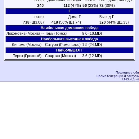
всего
Домашние победы
Ничьи
Выездные победы
240
112
(47%)
56
(23%)
72
(30%)
Г
всего
Дома-Г
Выезд-Г
738
(Ш3.08)
418
(56% Ш1.74)
320
(44% Ш1.33)
Наибольшая домашняя победа
Локомотив (Москва) -
Томь (Томск)
8:0 (10.MD)
Наибольшая выездная победа
Динамо (Москва) -
Сатурн (Раменское)
1:5 (24.MD)
Наибольшая Г
Терек (Грозный) -
Спартак (Москва)
3:6 (12.MD)
Последнее обн
Время генерации и загрузки
LMO
4.0 -