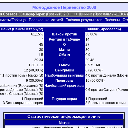
Молодежное Первенство 2008
льтаты/Таблица
Расписание матчей
Таблица результатов
Таблицы
Ст
Зенит (Санкт-Петербург)
Шинник (Ярославль)
61,15%
Шансы против
38,86%
7
Рейтинг в таблице
14
45
О
27
30
Матчи
30
1.5
ОМатч
0.9
39:34
Г
29:48
1.30:1.13
ГМатч
0.97:1.60
12 (40,00%)
Выигрыши
6 (20,00%)
4:1 против Томь (Томск) (В)
Наибольший выигрыш
4:0 против Динамо (Москва
9 (30,00%)
Проигрыш
15 (50,00%)
ив Шинник (Ярославль) (В)
Наибольший проигрыш
против Динамо (Москва) (В)
0:6 против Сатурн (Рамен
ротив Спартак (Москва) (В)
1 Поражений
Текущая серия
1 Поражений
3 Безвыигрышная серия
3 Безвыигрышная серия
Статистическая информация о лиге
Матчи