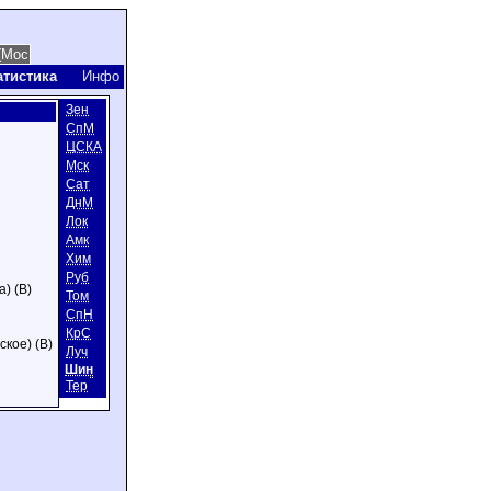
атистика
Инфо
Зен
СпМ
ЦСКА
Мск
Сат
ДнМ
Лок
Амк
Хим
Руб
) (В)
Том
СпН
КрС
ское) (В)
Луч
Шин
Тер