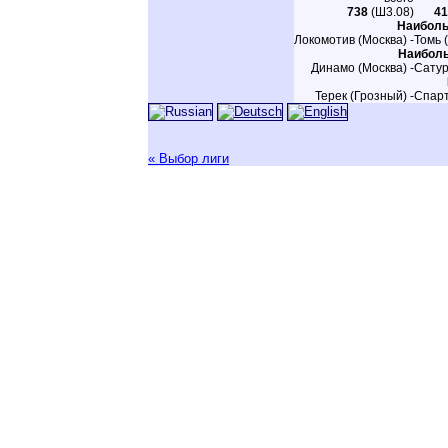
738
(Ш3.08)
41
Наиболь
Локомотив (Москва) -
Томь 
Наиболь
Динамо (Москва) -
Сатур
Терек (Грозный) -
Спарт
« Выбор лиги