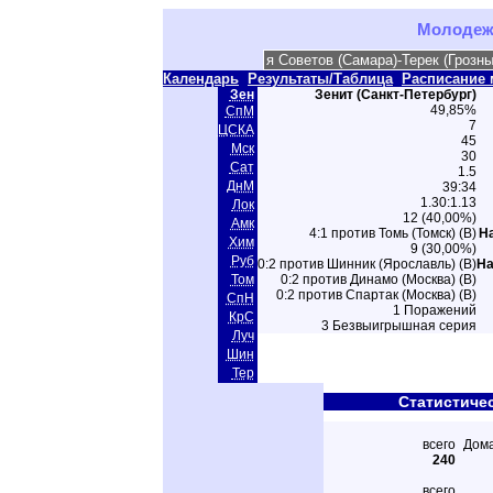
Молодежн
Календарь
Результаты/Таблица
Расписание 
Зен
Зенит (Санкт-Петербург)
49,85%
СпМ
7
ЦСКА
45
Мск
30
Сат
1.5
ДнМ
39:34
1.30:1.13
Лок
12 (40,00%)
Амк
4:1 против Томь (Томск) (В)
Н
Хим
9 (30,00%)
Руб
0:2 против Шинник (Ярославль) (В)
На
Том
0:2 против Динамо (Москва) (В)
0:2 против Спартак (Москва) (В)
СпН
1 Поражений
КрС
3 Безвыигрышная серия
Луч
Шин
Тер
Статистиче
всего
Дом
240
всего