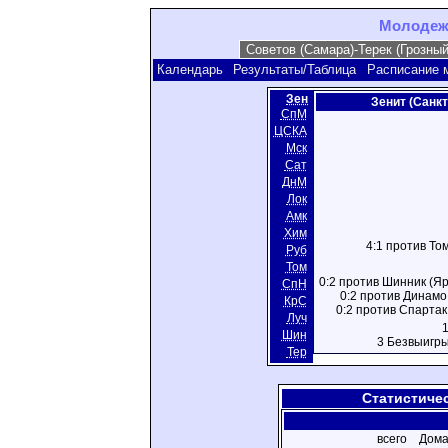
Молодежн
Календарь
Результаты/Таблица
Расписание 
Зен
Зенит (Санкт
СпМ
ЦСКА
Мск
Сат
ДнМ
Лок
Амк
Хим
4:1 против Том
Руб
Том
0:2 против Шинник (Яр
СпН
0:2 против Динамо 
КрС
0:2 против Спартак 
Луч
Шин
3 Безвыигр
Тер
Статистиче
всего
Дома