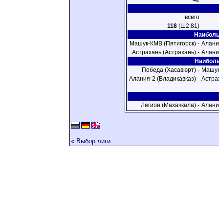
всего
118
(Ш2.81)
Наиболь
Машук-КМВ (Пятигорск) -
Алани
Астрахань (Астрахань) -
Алани
Наиболь
Победа (Хасавюрт) -
Машук
Алания-2 (Владикавказ) -
Астра
Легион (Махачкала) -
Алани
« Выбор лиги