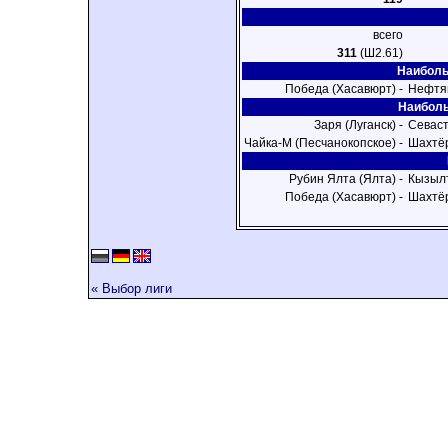
всего
311
(Ш2.61)
Наиболь
Победа (Хасавюрт) -
Нефтя
Наиболь
Заря (Луганск) -
Севаст
Чайка-M (Песчанокопское) -
Шахтёр
Рубин Ялта (Ялта) -
Кызыл
Победа (Хасавюрт) -
Шахтёр
« Выбор лиги