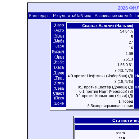
2026 ФНЛ
Календарь
Результаты/Таблица
Расписание матчей
Та
(Назр
Спартак-Нальчик (Нальчик)
(Астр
54,84%
(Маха
5
(Майк
27
Заря
16
Кызыл
1.69
(Черк
25:13
(Избе
1.56:0.81
(Хаса
7 (43,75%)
(Перв
4:0 против Нефтяник (Избербаш) (Д)
Н
(Рост
3 (18,75%)
(Ялта
0:1 против Шахтёр (Донецк) (Д)
Н
(Сева
0:1 против Нарт (Черкесск) (В)
Спарт
0:1 против Кызылташ (Крым) (Д)
(Песч
1 Побед
(Доне
5 Безпроигрышная серия
Статистиче
всего
119