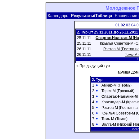
Молодежное Пе
Календарь
Результаты/Таблица
Расписание 
01
02
03
04
0
2. Тур От 25.11.2011 До 26.11.2011
25.11.11
Спартак-Нальчик-М (На
25.11.11
Крылья Советов-М (С
26.11.11
Ростов-М (Ростов-н
26.11.11
Томь-М 
Г
« Предыдущий тур
Таблица
Дом
2. Тур
1
Амкар-М (Пермь)
2
Терек-М (Грозный)
3
Спартак-Нальчик-М 
4
Краснодар-М (Красн
5
Ростов-М (Ростов-на
6
Крылья Советов-М (
7
Томь-М (Томск)
8
Волга-М (Нижний Но
Всего