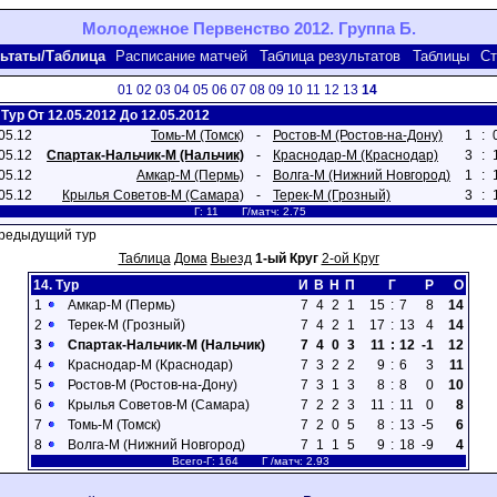
Молодежное Первенство 2012. Группа Б.
ьтаты/Таблица
Расписание матчей
Таблица результатов
Таблицы
Ст
01
02
03
04
05
06
07
08
09
10
11
12
13
14
 Тур От 12.05.2012 До 12.05.2012
05.12
Томь-М (Томск)
-
Ростов-М (Ростов-на-Дону)
1
:
05.12
Спартак-Нальчик-М (Нальчик)
-
Краснодар-М (Краснодар)
3
:
05.12
Амкар-М (Пермь)
-
Волга-М (Нижний Новгород)
1
:
05.12
Крылья Советов-М (Самара)
-
Терек-М (Грозный)
3
:
Г: 11 Г/матч: 2.75
редыдущий тур
Таблица
Дома
Выезд
1-ый Круг
2-ой Круг
14. Тур
И
В
Н
П
Г
Р
О
1
Амкар-М (Пермь)
7
4
2
1
15
:
7
8
14
2
Терек-М (Грозный)
7
4
2
1
17
:
13
4
14
3
Спартак-Нальчик-М (Нальчик)
7
4
0
3
11
:
12
-1
12
4
Краснодар-М (Краснодар)
7
3
2
2
9
:
6
3
11
5
Ростов-М (Ростов-на-Дону)
7
3
1
3
8
:
8
0
10
6
Крылья Советов-М (Самара)
7
2
2
3
11
:
11
0
8
7
Томь-М (Томск)
7
2
0
5
8
:
13
-5
6
8
Волга-М (Нижний Новгород)
7
1
1
5
9
:
18
-9
4
Всего-Г: 164 Г /матч: 2.93