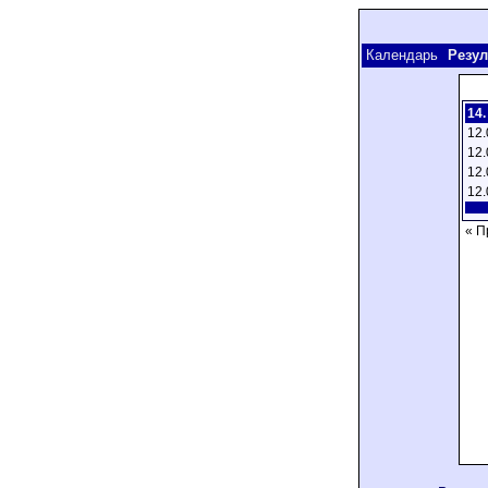
Календарь
Резул
14.
12.
12.
12.
12.
« П