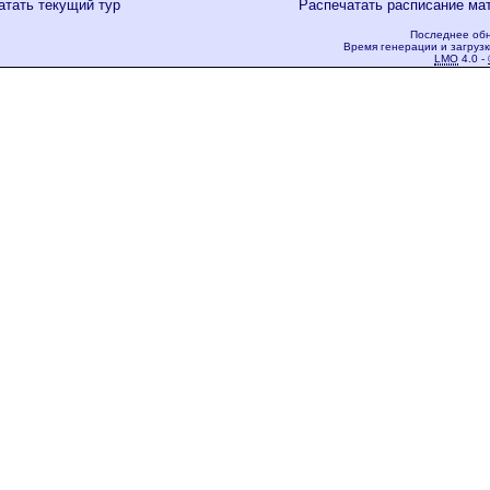
атать текущий тур
Распечатать расписание ма
Последнее обн
Время генерации и загрузк
LMO
4.0 -