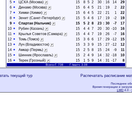
5
ЦСКА (Москва)
15
8
5
2
30
:
16
14
29
6
Динамо (Москва)
15
6
4
5
21
:
19
2
22
7
Химки (Химки)
15
6
4
5
22
:
21
1
22
8
Зенит (Санкт-Петербург)
15
5
4
6
17
:
19
-2
19
9
Спартак (Нальчик)
15
5
2
8
23
:
30
-7
17
10
Рубин (Казань)
15
4
4
7
20
:
30
-10
16
11
Крылья Советов (Самара)
15
4
4
7
19
:
26
-7
16
12
Томь (Томск)
15
3
6
6
17
:
29
-12
15
13
Луч (Владивосток)
15
3
3
9
15
:
27
-12
12
14
Амкар (Пермь)
15
2
5
8
15
:
24
-9
11
15
Шинник (Ярославль)
15
2
4
9
14
:
32
-18
10
16
Терек (Грозный)
15
1
5
9
14
:
31
-17
8
Всего-Г: 738 Г /матч: 3.08
атать текущий тур
Распечатать расписание ма
Последнее обн
Время генерации и загрузк
LMO
4.0 -