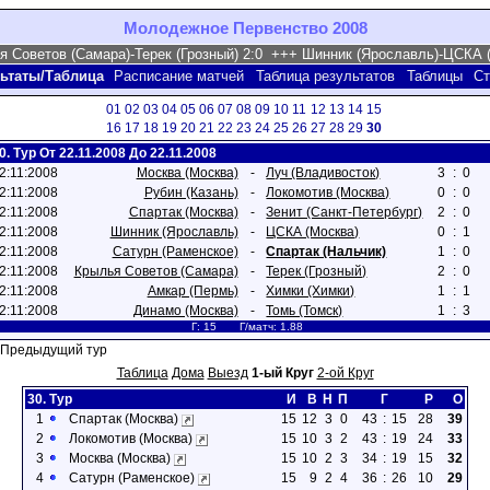
Молодежное Первенство 2008
ьтаты/Таблица
Расписание матчей
Таблица результатов
Таблицы
Ст
01
02
03
04
05
06
07
08
09
10
11
12
13
14
15
16
17
18
19
20
21
22
23
24
25
26
27
28
29
30
0. Тур От 22.11.2008 До 22.11.2008
2:11:2008
Москва (Москва)
-
Луч (Владивосток)
3
:
0
2:11:2008
Рубин (Казань)
-
Локомотив (Москва)
0
:
0
2:11:2008
Спартак (Москва)
-
Зенит (Санкт-Петербург)
2
:
0
2:11:2008
Шинник (Ярославль)
-
ЦСКА (Москва)
0
:
1
2:11:2008
Сатурн (Раменское)
-
Спартак (Нальчик)
1
:
0
2:11:2008
Крылья Советов (Самара)
-
Терек (Грозный)
2
:
0
2:11:2008
Амкар (Пермь)
-
Химки (Химки)
1
:
1
2:11:2008
Динамо (Москва)
-
Томь (Томск)
1
:
3
Г: 15 Г/матч: 1.88
 Предыдущий тур
Таблица
Дома
Выезд
1-ый Круг
2-ой Круг
30. Тур
И
В
Н
П
Г
Р
О
1
Спартак (Москва)
15
12
3
0
43
:
15
28
39
2
Локомотив (Москва)
15
10
3
2
43
:
19
24
33
3
Москва (Москва)
15
10
2
3
34
:
19
15
32
4
Сатурн (Раменское)
15
9
2
4
36
:
26
10
29