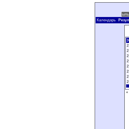
Календарь
Резул
3
2
2
2
2
2
2
2
2
«