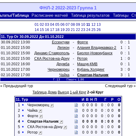
ФНЛ-2 2022-2023 Группа 1
ьтаты/Таблица
Расписание матчей
Таблица результатов
Таблицы
Ст
01
02
03
04
05
06
07
08
09
10
11
12
13
14
15
16
17
18
19
20
21
22
23
24
25
26
11. Тур От 30.09.2022 До 01.10.2022
30.09.2022 13:00
Ессентуки
-
Форте
0
:
1
01.10.2022 15:00
Легион
-
Алания Владикавказ-2
1
:
1
01.10.2022 15:00
Динамо Ставрополь
-
Биолог-Новокубанск
0
:
1
01.10.2022 15:00
СКА Ростов-на-Дону
-
Ротор
1
:
0
01.10.2022 16:00
Дружба
-
Машук-КМВ
0
:
1
01.10.2022 17:00
Черноморец
-
Кубань Холдинг
3
:
0
02.10.2022 17:00
Чайка
-
Спартак-Нальчик
3
:
1
Г: 13 Г/матч: 1.86
« Предыдущий тур
Следующий тур »
Таблица
Дома
Выезд
1-ый Круг
2-ой Круг
11. Тур
И
В
Н
П
Г
Р
О
1
Черноморец
0
0
0
0
0
:
0
0
0
2
Чайка
0
0
0
0
0
:
0
0
0
3
Форте
0
0
0
0
0
:
0
0
0
4
Спартак-Нальчик
0
0
0
0
0
:
0
0
0
5
СКА Ростов-на-Дону
0
0
0
0
0
:
0
0
0
6
Ротор
0
0
0
0
0
:
0
0
0