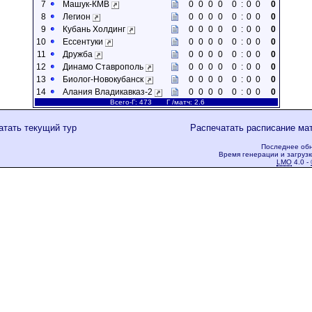
7
Машук-КМВ
0
0
0
0
0
:
0
0
0
8
Легион
0
0
0
0
0
:
0
0
0
9
Кубань Холдинг
0
0
0
0
0
:
0
0
0
10
Ессентуки
0
0
0
0
0
:
0
0
0
11
Дружба
0
0
0
0
0
:
0
0
0
12
Динамо Ставрополь
0
0
0
0
0
:
0
0
0
13
Биолог-Новокубанск
0
0
0
0
0
:
0
0
0
14
Алания Владикавказ-2
0
0
0
0
0
:
0
0
0
Всего-Г: 473 Г /матч: 2.6
атать текущий тур
Распечатать расписание ма
Последнее обн
Время генерации и загрузк
LMO
4.0 -