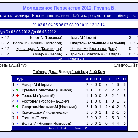
Молодежное Первенство 2012. Группа Б.
ьтаты/Таблица
Расписание матчей
Таблица результатов
Таблицы
Ст
01
02
03
04
05
06
07
08
09
10
11
12
13
14
Тур От 02.03.2012 До 06.03.2012
03.12
Терек-М (Грозный)
-
Томь-М (Томск)
3
:
03.12
Волга-М (Нижний Новгород)
-
Спартак-Нальчик-М (Нальчик)
1
:
03.12
Краснодар-М (Краснодар)
-
Ростов-М (Ростов-на-Дону)
0
:
03.12
Амкар-М (Пермь)
-
Крылья Советов-М (Самара)
0
:
Г: 10 Г/матч: 2.5
редыдущий тур
Следующий т
Таблица
Дома
Выезд
1-ый Круг
2-ой Круг
3. Тур
И
В
Н
П
Г
Р
О
1
Амкар-М (Пермь)
2
2
0
0
7
:
1
6
6
2
Крылья Советов-М (Самара)
2
1
1
0
4
:
2
2
4
3
Терек-М (Грозный)
1
1
0
0
3
:
2
1
3
4
Ростов-М (Ростов-на-Дону)
1
1
0
0
1
:
0
1
3
5
Спартак-Нальчик-М (Нальчик)
2
1
0
1
2
:
4
-2
3
6
Краснодар-М (Краснодар)
1
0
0
1
1
:
2
-1
0
7
Томь-М (Томск)
2
0
0
2
2
:
5
-3
0
8
Волга-М (Нижний Новгород)
1
0
0
1
0
:
4
-4
0
Всего-Г: 164 Г /матч: 2.93