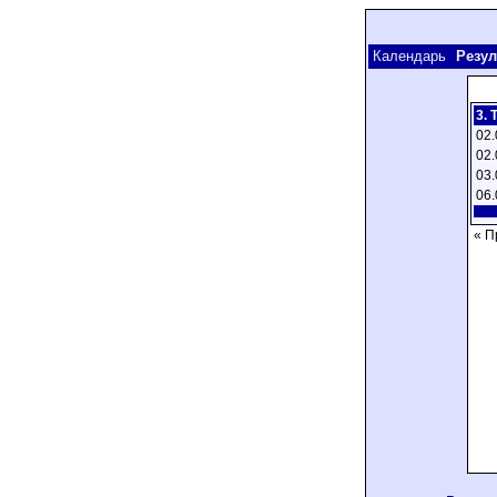
Календарь
Резул
3. 
02.
02.
03.
06.
« П