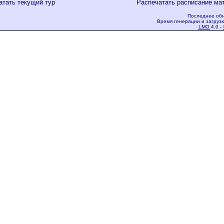
атать текущий тур
Распечатать расписание ма
Последнее обн
Время генерации и загрузк
LMO
4.0 -