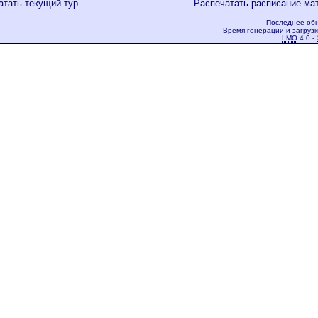
атать текущий тур
Распечатать расписание ма
Последнее обн
Время генерации и загрузк
LMO
4.0 -