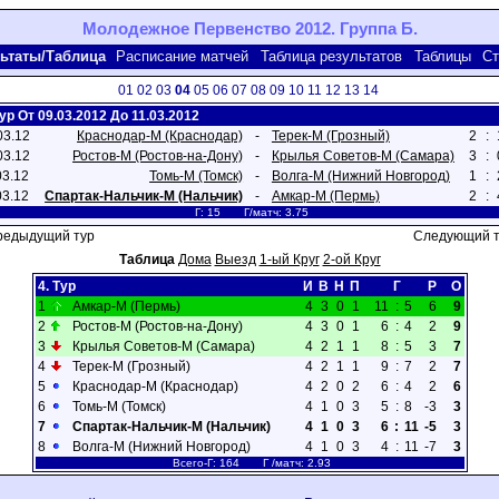
Молодежное Первенство 2012. Группа Б.
ьтаты/Таблица
Расписание матчей
Таблица результатов
Таблицы
Ст
01
02
03
04
05
06
07
08
09
10
11
12
13
14
Тур От 09.03.2012 До 11.03.2012
03.12
Краснодар-М (Краснодар)
-
Терек-М (Грозный)
2
:
03.12
Ростов-М (Ростов-на-Дону)
-
Крылья Советов-М (Самара)
3
:
03.12
Томь-М (Томск)
-
Волга-М (Нижний Новгород)
1
:
03.12
Спартак-Нальчик-М (Нальчик)
-
Амкар-М (Пермь)
2
:
Г: 15 Г/матч: 3.75
редыдущий тур
Следующий т
Таблица
Дома
Выезд
1-ый Круг
2-ой Круг
4. Тур
И
В
Н
П
Г
Р
О
1
Амкар-М (Пермь)
4
3
0
1
11
:
5
6
9
2
Ростов-М (Ростов-на-Дону)
4
3
0
1
6
:
4
2
9
3
Крылья Советов-М (Самара)
4
2
1
1
8
:
5
3
7
4
Терек-М (Грозный)
4
2
1
1
9
:
7
2
7
5
Краснодар-М (Краснодар)
4
2
0
2
6
:
4
2
6
6
Томь-М (Томск)
4
1
0
3
5
:
8
-3
3
7
Спартак-Нальчик-М (Нальчик)
4
1
0
3
6
:
11
-5
3
8
Волга-М (Нижний Новгород)
4
1
0
3
4
:
11
-7
3
Всего-Г: 164 Г /матч: 2.93