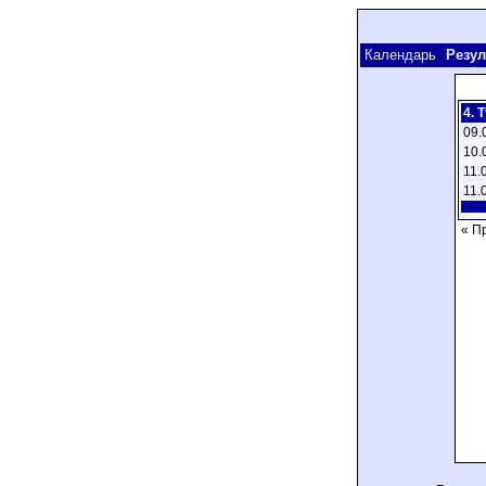
Календарь
Резул
4. 
09.
10.
11.
11.
« П