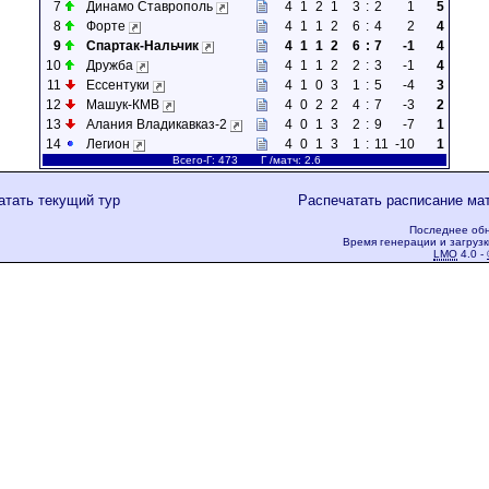
7
Динамо Ставрополь
4
1
2
1
3
:
2
1
5
8
Форте
4
1
1
2
6
:
4
2
4
9
Спартак-Нальчик
4
1
1
2
6
:
7
-1
4
10
Дружба
4
1
1
2
2
:
3
-1
4
11
Ессентуки
4
1
0
3
1
:
5
-4
3
12
Машук-КМВ
4
0
2
2
4
:
7
-3
2
13
Алания Владикавказ-2
4
0
1
3
2
:
9
-7
1
14
Легион
4
0
1
3
1
:
11
-10
1
Всего-Г: 473 Г /матч: 2.6
атать текущий тур
Распечатать расписание ма
Последнее обн
Время генерации и загрузк
LMO
4.0 -