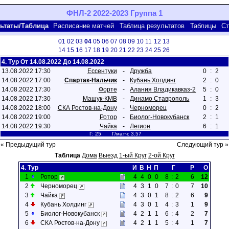
ФНЛ-2 2022-2023 Группа 1
ьтаты/Таблица
Расписание матчей
Таблица результатов
Таблицы
Ст
01
02
03
04
05
06
07
08
09
10
11
12
13
14
15
16
17
18
19
20
21
22
23
24
25
26
4. Тур От 14.08.2022 До 14.08.2022
13.08.2022 17:30
Ессентуки
-
Дружба
0
:
2
14.08.2022 17:00
Спартак-Нальчик
-
Кубань Холдинг
2
:
0
14.08.2022 17:30
Форте
-
Алания Владикавказ-2
5
:
0
14.08.2022 17:30
Машук-КМВ
-
Динамо Ставрополь
1
:
3
14.08.2022 18:00
СКА Ростов-на-Дону
-
Черноморец
0
:
2
14.08.2022 19:00
Ротор
-
Биолог-Новокубанск
2
:
1
14.08.2022 19:30
Чайка
-
Легион
6
:
1
Г: 25 Г/матч: 3.57
« Предыдущий тур
Следующий тур »
Таблица
Дома
Выезд
1-ый Круг
2-ой Круг
4. Тур
И
В
Н
П
Г
Р
О
1
Ротор
4
4
0
0
8
:
2
6
12
2
Черноморец
4
3
1
0
7
:
0
7
10
3
Чайка
4
3
0
1
8
:
2
6
9
4
Кубань Холдинг
4
3
0
1
4
:
3
1
9
5
Биолог-Новокубанск
4
2
1
1
6
:
4
2
7
6
СКА Ростов-на-Дону
4
2
1
1
5
:
4
1
7