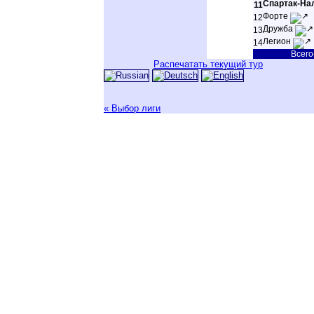
Спартак-На
11
Форте
12
Дружба
13
Легион
14
Всего
Распечатать текущий тур
« Выбор лиги