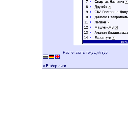
7
Спартак-Нальчик
8
Дружба
9
СКА Ростов-на-Дон
10
Динамо Ставропол
11
Легион
12
Машук-КМВ
13
Алания Владикавка
14
Ессентуки
Всег
Распечатать текущий тур
« Выбор лиги