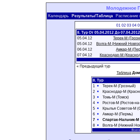
Молодежное Пе
Календарь
Результаты/Таблица
Расписание 
01
02
03
04
0
8. Тур От 05.04.2012 До 07.04.2012
05.04.12
Терек-М (Гроз
05.04.12
Волга-М (Нижний Новго
06.04.12
Амкар-М (Пе
07.04.12
Краснодар-М (Красно
« Предыдущий тур
Таблица
До
8. Тур
1
Терек-М (Грозный)
2
Краснодар-М (Красн
3
Томь-М (Томск)
4
Ростов-М (Ростов-на
5
Крылья Советов-М (
6
Амкар-М (Пермь)
7
Спартак-Нальчик-М 
8
Волга-М (Нижний Но
Всего