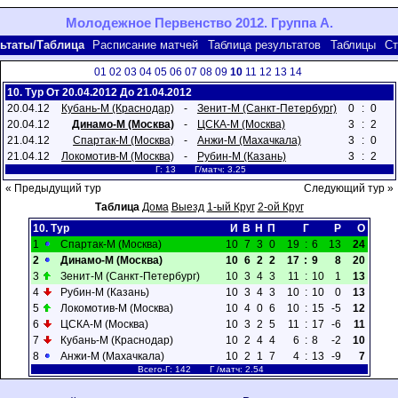
Молодежное Первенство 2012. Группа А.
ьтаты/Таблица
Расписание матчей
Таблица результатов
Таблицы
Ст
01
02
03
04
05
06
07
08
09
10
11
12
13
14
10. Тур От 20.04.2012 До 21.04.2012
20.04.12
Кубань-М (Краснодар)
-
Зенит-М (Санкт-Петербург)
0
:
0
20.04.12
Динамо-М (Москва)
-
ЦСКА-М (Москва)
3
:
2
21.04.12
Спартак-М (Москва)
-
Анжи-М (Махачкала)
3
:
0
21.04.12
Локомотив-М (Москва)
-
Рубин-М (Казань)
3
:
2
Г: 13 Г/матч: 3.25
« Предыдущий тур
Следующий тур »
Таблица
Дома
Выезд
1-ый Круг
2-ой Круг
10. Тур
И
В
Н
П
Г
Р
О
1
Спартак-М (Москва)
10
7
3
0
19
:
6
13
24
2
Динамо-М (Москва)
10
6
2
2
17
:
9
8
20
3
Зенит-М (Санкт-Петербург)
10
3
4
3
11
:
10
1
13
4
Рубин-М (Казань)
10
3
4
3
10
:
10
0
13
5
Локомотив-М (Москва)
10
4
0
6
10
:
15
-5
12
6
ЦСКА-М (Москва)
10
3
2
5
11
:
17
-6
11
7
Кубань-М (Краснодар)
10
2
4
4
6
:
8
-2
10
8
Анжи-М (Махачкала)
10
2
1
7
4
:
13
-9
7
Всего-Г: 142 Г /матч: 2.54