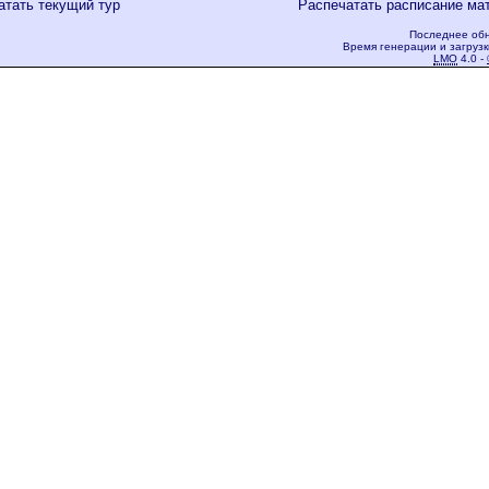
атать текущий тур
Распечатать расписание ма
Последнее обн
Время генерации и загрузк
LMO
4.0 -