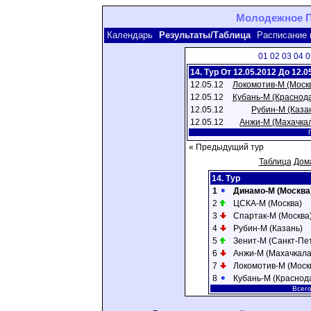
Молодежное Пе
Календарь
Результаты/Таблица
Расписание 
01
02
03
04
0
14. Тур От 12.05.2012 До 12.0
12.05.12
Локомотив-М (Моск
12.05.12
Кубань-М (Краснод
12.05.12
Рубин-М (Каза
12.05.12
Анжи-М (Махачка
Г
« Предыдущий тур
Таблица
Дом
14. Тур
1
Динамо-М (Москва
2
ЦСКА-М (Москва)
3
Спартак-М (Москва
4
Рубин-М (Казань)
5
Зенит-М (Санкт-Пе
6
Анжи-М (Махачкала
7
Локомотив-М (Моск
8
Кубань-М (Краснод
Всего