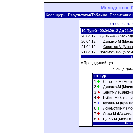
Молодежное Пе
Календарь
Результаты/Таблица
Расписание 
01
02
03
04
0
10. Тур От 20.04.2012 До 21.0
20.04.12
Кубань-М (Краснод
20.04.12
Динамо-М (Моск
21.04.12
Спартак-М (Моск
21.04.12
Локомотив-М (Моск
Г
« Предыдущий тур
Таблица
Дом
10. Тур
1
Спартак-М (Моск
2
Динамо-М (Моск
3
Зенит-М (Санкт-П
4
Рубин-М (Казань)
5
Кубань-М (Красн
6
Локомотив-М (Мо
7
Анжи-М (Махачка
8
ЦСКА-М (Москва)
Всего