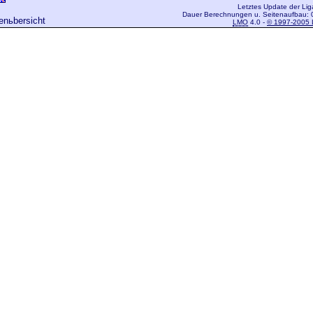
Letztes Update der Lig
Dauer Berechnungen u. Seitenaufbau: 
genьbersicht
LMO
4.0 -
© 1997-2005