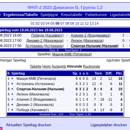
ФНЛ-2 2023 Дивизион Б, Группа 1.2
r
Ergebnisse/Tabelle
Spielplдne
Kreuztabelle
Fieberkurven
Ligastatisti
01
02
03
04
05
06
07
08
09
10
11
12
13
14
Spieltag vom 19.08.2023 bis 19.08.2023
08.2023 16:00
Победа (Хасавюрт)
-
Алания-2 (Владикавказ)
2
:
08.2023 17:00
Динамо-2 (Махачкала)
-
Легион (Махачкала)
0
:
08.2023 17:30
Астрахань (Астрахань)
-
Спартак-Нальчик (Нальчик)
1
:
Tore: 6 Tore/Spiel: 2
Spielfrei:
Машук-КМВ (Пятигорск)
rheriger Spieltag
nдchster Spiel
Tabelle
Heim
Auswдrts
Hinrunde
Rьckrunde
6. Spieltag
Sp.
s
u
n
Tore
Diff.
Pkt.
1
Машук-КМВ (Пятигорск)
6
6
0
0
14
:
2
12
18
2
Астрахань (Астрахань)
6
3
2
1
12
:
6
6
11
3
Спартак-Нальчик (Нальчик)
6
3
1
2
8
:
4
4
10
4
Легион (Махачкала)
6
2
3
1
6
:
5
1
9
5
Алания-2 (Владикавказ)
6
1
1
4
7
:
18
-11
4
6
Динамо-2 (Махачкала)
6
0
3
3
6
:
9
-3
3
7
Победа (Хасавюрт)
6
1
0
5
4
:
13
-9
3
Gesamt-Tore: 118 Tore /Spiel: 2.81
Aktuellen Spieltag drucken
Ligaspielplan drucken