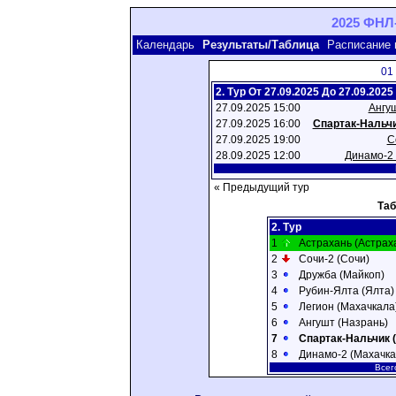
2025 ФНЛ-
Календарь
Результаты/Таблица
Расписание 
01
2. Тур От 27.09.2025 До 27.09.2025
27.09.2025 15:00
Ангу
27.09.2025 16:00
Спартак-Нальчи
27.09.2025 19:00
С
28.09.2025 12:00
Динамо-2 
« Предыдущий тур
Та
2. Тур
1
Астрахань (Астрах
2
Сочи-2 (Сочи)
3
Дружба (Майкоп)
4
Рубин-Ялта (Ялта)
5
Легион (Махачкала
6
Ангушт (Назрань)
7
Спартак-Нальчик 
8
Динамо-2 (Махачка
Всег