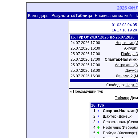
2026 ФНЛ
Календарь
Результаты/Таблица
Расписание матчей
Т
01
02
03
04
05
16
17
18
19
20
16. Тур От 24.07.2026 До 26.07.2026
24.07.2026 17:00
Нефтяник (
25.07.2026 16:30
Ангушт 
25.07.2026 17:00
Победа (
25.07.2026 17:00
Спартак-Нальчик 
25.07.2026 17:00
Астрахань (А
25.07.2026 18:00
Дружба
26.07.2026 16:30
Динамо-2 (М
Г
Свободно:
Нарт (
« Предыдущий тур
Таблица
До
16. Тур
1
Спартак-Нальчик (
2
Шахтёр (Донецк)
3
Севастополь (Сева
4
Нефтяник (Изберб
5
Победа (Хасавюрт)