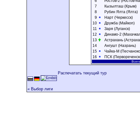
6
Ростов-2 (Ростов-на
7
Кызылташ (Крым)
8
Рубин Ялта (Ялта)
9
Нарт (Черкесск)
10
Дружба (Майкоп)
11
Заря (Луганск)
12
Динамо-2 (Махачка
13
Астрахань (Астраха
14
Ангушт (Назрань)
15
Чайка-M (Песчаноко
16
ПСК (Первореченск
Всего
Распечатать текущий тур
« Выбор лиги