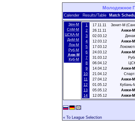
Молодежное Пе
Calender
Results/Table
Match Sched
Зен-М
1
17.11.11
Зенит-М (Сан
СпМ-М
2
26.11.11
Анжи-М
ЦСКA-M
3
02.03.12
Динам
ДнМ-М
4
12.03.12
Анжи-М
Лок-М
5
17.03.12
Локомот
Руб-М
6
24.03.12
Анжи-М
Анж-М
7
31.03.12
Руб
Куб-М
8
06.04.12
ЦСК
9
14.04.12
Анжи-М
10
21.04.12
Спарт
11
27.04.12
Анжи-М
12
01.05.12
Кубань-
13
05.05.12
Анжи-М
14
12.05.12
Анжи-М
« To League Selection