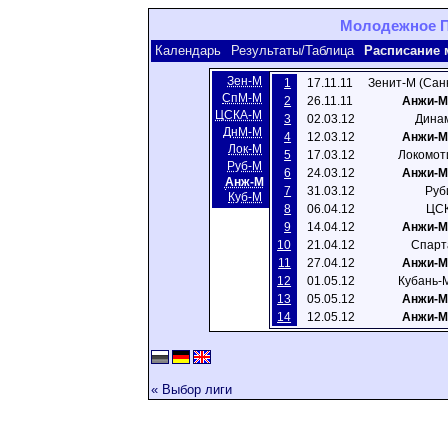
Молодежное Пе
Календарь
Результаты/Таблица
Расписание 
Зен-М
1
17.11.11
Зенит-М (Сан
СпМ-М
2
26.11.11
Анжи-М
ЦСКA-M
3
02.03.12
Динам
ДнМ-М
4
12.03.12
Анжи-М
Лок-М
5
17.03.12
Локомот
Руб-М
6
24.03.12
Анжи-М
Анж-М
7
31.03.12
Руб
Куб-М
8
06.04.12
ЦСК
9
14.04.12
Анжи-М
10
21.04.12
Спарт
11
27.04.12
Анжи-М
12
01.05.12
Кубань-
13
05.05.12
Анжи-М
14
12.05.12
Анжи-М
« Выбор лиги