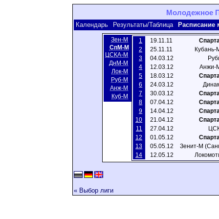
Молодежное Пе
Календарь
Результаты/Таблица
Расписание 
Зен-М
1
19.11.11
Спарта
СпМ-М
2
25.11.11
Кубань-
ЦСКA-M
3
04.03.12
Руб
ДнМ-М
4
12.03.12
Анжи-М
Лок-М
5
18.03.12
Спарта
Руб-М
6
24.03.12
Динам
Анж-М
7
30.03.12
Спарта
Куб-М
8
07.04.12
Спарта
9
14.04.12
Спарта
10
21.04.12
Спарта
11
27.04.12
ЦСК
12
01.05.12
Спарта
13
05.05.12
Зенит-М (Сан
14
12.05.12
Локомот
« Выбор лиги