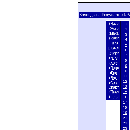
Календарь
Результаты/Таб
(Назр
1
(Астр
2
(Маха
3
(Майк
4
Заря
5
Кызыл
6
(Черк
7
(Избе
8
(Хаса
9
(Перв
10
(Рост
11
(Ялта
12
(Сева
13
Спарт
(Песч
15
(Доне
16
17
18
19
21
22
23