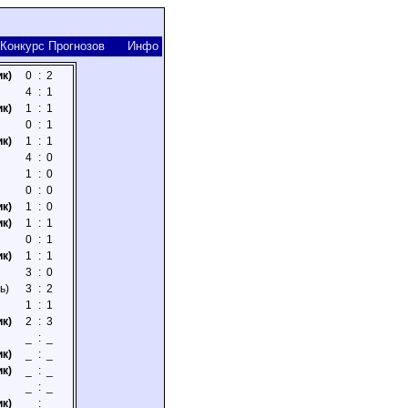
Конкурс Прогнозов
Инфо
ик)
0
:
2
4
:
1
ик)
1
:
1
0
:
1
ик)
1
:
1
4
:
0
1
:
0
0
:
0
ик)
1
:
0
ик)
1
:
1
0
:
1
ик)
1
:
1
3
:
0
ь)
3
:
2
1
:
1
ик)
2
:
3
_
:
_
ик)
_
:
_
ик)
_
:
_
_
:
_
ик)
_
:
_