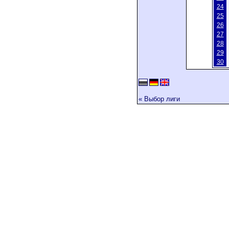
24
25
26
27
28
29
30
« Выбор лиги