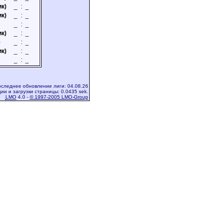
ик)
_
:
_
ик)
_
:
_
_
:
_
ик)
_
:
_
)
_
:
_
ик)
_
:
_
_
:
_
следнее обновление лиги: 04.08.26
ии и загрузки страницы: 0.0435 sek.
LMO
4.0 -
© 1997-2005 LMO-Group