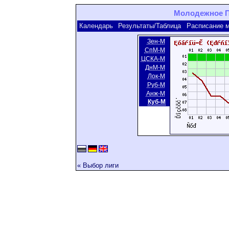
Молодежное Пе
Календарь
Результаты/Таблица
Расписание 
Зен-М
СпМ-М
ЦСКA-M
ДнМ-М
Лок-М
Руб-М
Анж-М
Куб-М
« Выбор лиги