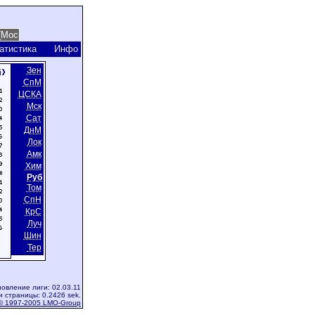
атистика
Инфо
Зен
СпМ
ЦСКА
Мск
Сат
ДнМ
Лок
Амк
Хим
Руб
Том
СпН
КрС
Луч
Шин
Тер
овление лиги: 02.03.11
и страницы: 0.2426 sek.
© 1997-2005 LMO-Group