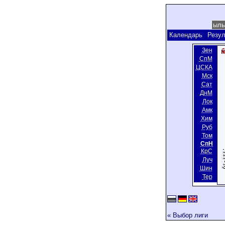
Календарь
Резул
Зен
СпМ
ЦСКА
Мск
Сат
ДнМ
Лок
Амк
Хим
Руб
Том
СпН
КрС
Луч
Шин
Тер
« Выбор лиги