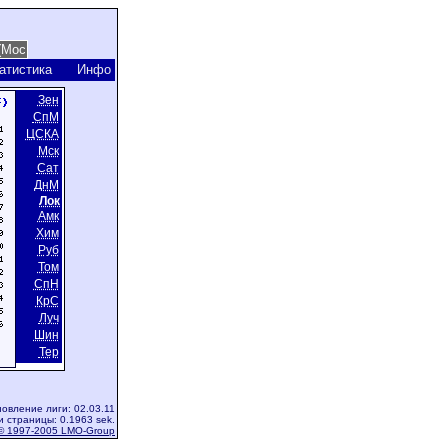
атистика
Инфо
Зен
СпМ
ЦСКА
Мск
Сат
ДнМ
Лок
Амк
Хим
Руб
Том
СпН
КрС
Луч
Шин
Тер
овление лиги: 02.03.11
и страницы: 0.1963 sek.
© 1997-2005 LMO-Group