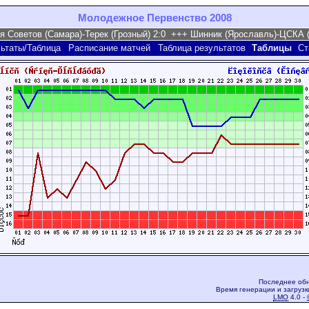
Молодежное Первенство 2008
ьтаты/Таблица
Расписание матчей
Таблица результатов
Таблицы
Ст
Последнее обн
Время генерации и загрузк
LMO
4.0 -