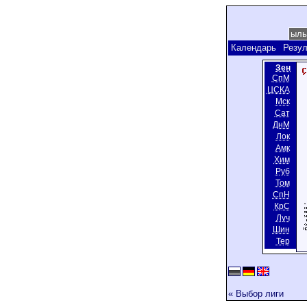
Календарь
Резул
Зен
СпМ
ЦСКА
Мск
Сат
ДнМ
Лок
Амк
Хим
Руб
Том
СпН
КрС
Луч
Шин
Тер
« Выбор лиги