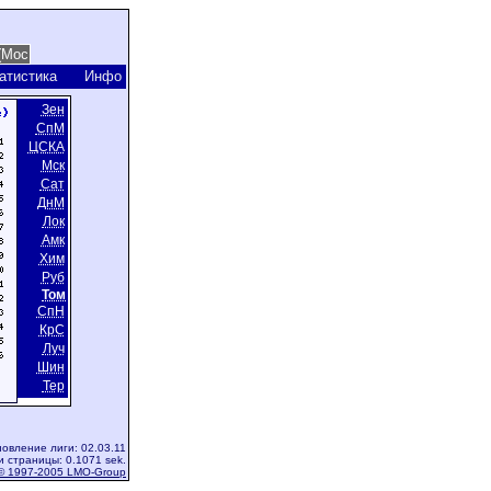
атистика
Инфо
Зен
СпМ
ЦСКА
Мск
Сат
ДнМ
Лок
Амк
Хим
Руб
Том
СпН
КрС
Луч
Шин
Тер
овление лиги: 02.03.11
и страницы: 0.1071 sek.
© 1997-2005 LMO-Group