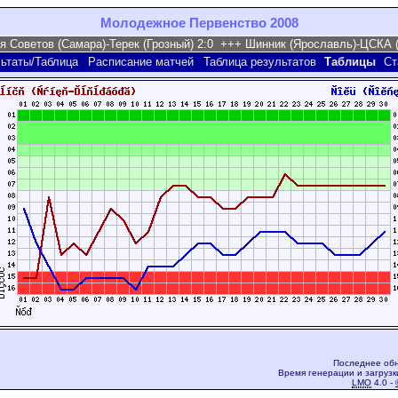
Молодежное Первенство 2008
ьтаты/Таблица
Расписание матчей
Таблица результатов
Таблицы
Ст
Последнее обн
Время генерации и загрузк
LMO
4.0 -