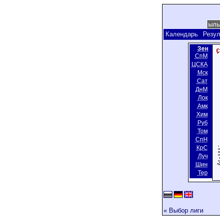
Календарь
Резул
Зен
СпМ
ЦСКА
Мск
Сат
ДнМ
Лок
Амк
Хим
Руб
Том
СпН
КрС
Луч
Шин
Тер
« Выбор лиги