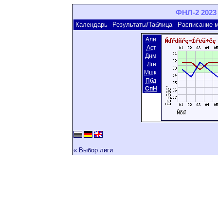
ФНЛ-2 2023 
Календарь
Результаты/Таблица
Расписание 
Алн
Аст
Днм
Лгн
Мшк
Пбд
СпН
« Выбор лиги