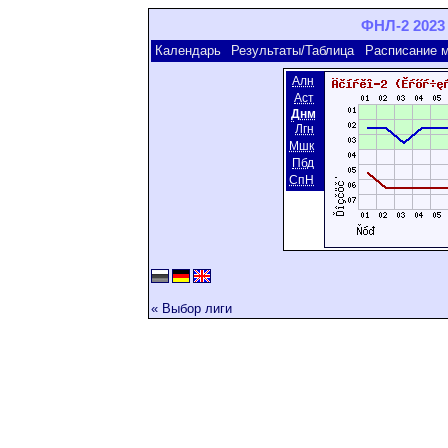
ФНЛ-2 2023 
Календарь
Результаты/Таблица
Расписание 
Алн
Аст
Днм
Лгн
Мшк
Пбд
СпН
« Выбор лиги