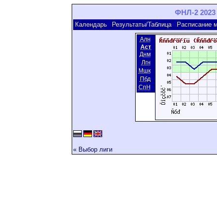
ФНЛ-2 2023 
Календарь
Результаты/Таблица
Расписание 
Алн
Аст
Днм
Лгн
Мшк
Пбд
СпН
« Выбор лиги