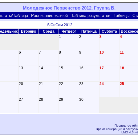
Молодежное Первенство 2012. Группа Б.
льтаты/Таблица
Расписание матчей
Таблица результатов
Таблицы
Ст
ЅЮпСам 2012
едельник
Вторник
Среда
Четверг
Пятница
Суббота
Воскрес
1
2
3
4
6
7
8
9
10
11
13
14
15
16
17
18
20
21
22
23
24
25
27
28
29
30
Последнее обно
Время генерации и загрузки
LMO
4.0 -