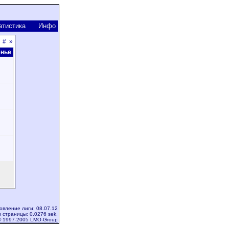
атистика
Инфо
#
»
енье
вление лиги: 08.07.12
 страницы: 0.0276 sek.
© 1997-2005 LMO-Group