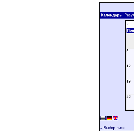
Календарь
Резу
«
Пон
5
12
19
26
« Выбор лиги